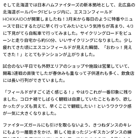
そして北海道では日本ハムファイターズの新本拠地として、北広島の
北海道ボールパーク
F
ビレッジ内に、エスコンフィールド
HOKKAIDO
が開業しましたね！
3
月末から毎日のように特番やニュ
ースで目にするたびに早く行ってみたいという気持ちが高まり、
4/3
に下見がてら自転車で行ってみました。サイクリングロードをビュ
ーンと走り自宅から約
50
分、いいサイクリングになりました。少し
疲れてきた頃にエスコンフィールドが見えた瞬間、「おわっ！見え
てきた！」ととてもテンションが上がりました。
試合のない平日でも外野エリアのショップや施設は営業していて、
開幕
3
連戦の直後でしたが春休みも重なって子供連れも多く、飲食店
には長い行列ができていました。
「フィールドがすごく近く感じる！」やはりこれが一番印象に残り
ました。コロナ禍でしばらく観戦は自粛していたこともあり、欲し
かったグッズも買えて、早くここで観戦したい！というワクワク感
が一気に大きくなりました。
ファイターズガールにも引けを取らないよう、きつねダンスのキレ
にもより一層磨きをかけ、新しく始まったジンギスカンダンスの練