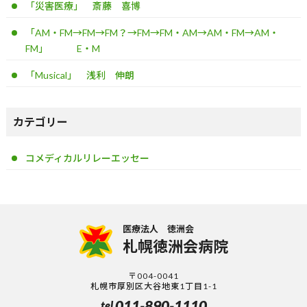
「災害医療」 斎藤 喜博
「AM・FM→FM→FM？→FM→FM・AM→AM・FM→AM・
FM」 E・M
「Musical」 浅利 伸朗
カテゴリー
コメディカルリレーエッセー
医療法人 徳洲会
札幌徳洲会病院
〒004-0041
札幌市厚別区大谷地東1丁目1-1
011-890-1110
tel