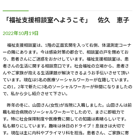
「福祉支援相談室へようこそ」 佐久 恵子
2022年10月19日
福祉支援相談室は、
1
階の正面玄関を入って右側、体温測定コーナ
ーの隣にあります。今は感染対策の都合で、相談室の戸を閉めてお
り、患者さんにご迷惑をおかけしています。福祉支援相談室は、患
者さんの生活に関する相談窓口です。社会福祉の立場から、患者さ
んやご家族が抱える生活課題が解決できるようお手伝いさせて頂い
ています。現在は
5
名の医療ソーシャルワーカーが在籍しています。
この
1
，
2
年で新たに
3
名のソーシャルワーカーが仲間になりましたの
で、私から少し紹介させて下さい。
昨年の冬に、山田さん
(
女性
)
が当院に入職しました。山田さんは前
職も総合病院のソーシャルワーカーでしたので、まさに即戦力で
す。特に社会保障制度や医療費に関しての知識は素晴らしいです。
私も頼りにしています。趣味は休日のドライブ！息抜きは大切で
す。現在は主に内科やプライマリ科を担当。患者さん、ご家族に寄