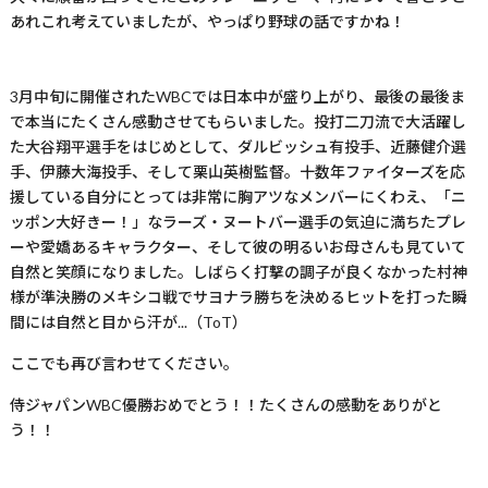
あれこれ考えていましたが、やっぱり野球の話ですかね！
3
月中旬に開催された
WBC
では日本中が盛り上がり、最後の最後ま
で本当にたくさん感動させてもらいました。投打二刀流で大活躍し
た大谷翔平選手をはじめとして、ダルビッシュ有投手、近藤健介選
手、伊藤大海投手、そして栗山英樹監督。十数年ファイターズを応
援している自分にとっては非常に胸アツなメンバーにくわえ、「ニ
ッポン大好きー！」なラーズ・ヌートバー選手の気迫に満ちたプレ
ーや愛嬌あるキャラクター、そして彼の明るいお母さんも見ていて
自然と笑顔になりました。しばらく打撃の調子が良くなかった村神
様が準決勝のメキシコ戦でサヨナラ勝ちを決めるヒットを打った瞬
間には自然と目から汗が
...
（
ToT
）
ここでも再び言わせてください。
侍ジャパン
WBC
優勝おめでとう！！たくさんの感動をありがと
う！！