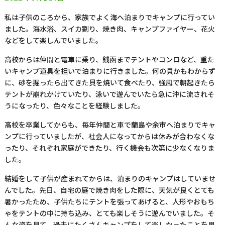
私は子供のころから、家族でよく海へ泊まりでキャンプに行ってい
ました。海水浴、スイカ割り、焼き肉、キャンプファイヤー、花火
などをして楽しんでいました。
高校からは仲間と電車に乗り、銭函までテントやコンロなど、重た
いキャンプ道具を担いで泊まりに行きました。何の貝かもわからず
に、砂を掘ったら出てきた貝を焼いて食べたり、強風で朝起きたら
テントが崩れかけていたり、泳いで遊んでいたら急に沖に流されそ
うになったり、色々なことを経験しました。
高校を卒業してからも、毎年仲間と車で蘭島や余市へ泊まりでキャ
ンプに行っていましたが、社会人になってからは休みが合わなくな
ったり、それぞれ家庭ができたり、行く機会も次第に少なくなりま
した。
結婚をして子供が産まれてからは、泊まりのキャンプはしていませ
んでした。先日、自宅の庭で焼き肉をした際に、天気が良くとても
暑かったため、子供たちにテントを張ってあげると、人形やおもち
ゃをテントの中に持ち込み、とても楽しそうに遊んでいました。そ
んな姿を見て、過去にたくさんキャンプをして楽しかったことを思