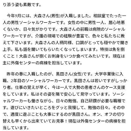
り添う姿も素敵です。
今年
9
月には、大森さん
(
男性
)
が入職しました。相談室でたった一
人の男性ソーシャルワーカーです。女性の中に男性一人、居心地悪
くないか、日々気がかりです。大森さんの前職は病院のソーシャル
ワーカーですが、介護の現場での経験が豊富で、色々と私たちに教
えて下さいます。大森さんの人柄同様、口調がとっても穏やかで聞き
上手。私も話を聞いてもらいたくなってしまいます。特技は魚を捌
くこと！大森さんが捌くお刺身をいつか食べてみたいです。現在は
主に外傷センターの病棟を担当しています。
昨年の春に入職したのが、黒田さん
(
女性
)
です。大学卒業後に入
職、
2
年目のソーシャルワーカーです。黒田さんは若いですがしっか
り者。仕事の覚えが早く、今は一人で大勢の患者さんのケース支援
をしています。私はその姿を隣で安心して見守っています。ソーシ
ャルワーカーも働きながら、日々の勉強、自己研鑽が必要な職種で
す。遊びにいきたいところをグッと我慢して、勉強の日々。その中
で、適度に遊ぶことも大事にするのが黒田さん。オン、オフの切り
替えも早くから出来ていてお見事！現在は外傷センターの病棟を担
当しています。