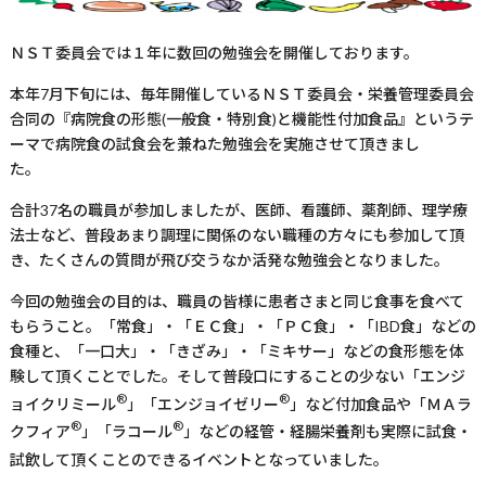
ＮＳＴ委員会では１年に数回の勉強会を開催しております。
本年7月下旬には、毎年開催しているＮＳＴ委員会・栄養管理委員会
合同の『病院食の形態(一般食・特別食)と機能性付加食品』というテ
ーマで病院食の試食会を兼ねた勉強会を実施させて頂きまし
た。
合計37名の職員が参加しましたが、医師、看護師、薬剤師、理学療
法士など、普段あまり調理に関係のない職種の方々にも参加して頂
き、たくさんの質問が飛び交うなか活発な勉強会となりました。
今回の勉強会の目的は、職員の皆様に患者さまと同じ食事を食べて
もらうこと。「常食」・「ＥＣ食」・「ＰＣ食」・「IBD食」などの
食種と、「一口大」・「きざみ」・「ミキサー」などの食形態を体
験して頂くことでした。そして普段口にすることの少ない「エンジ
®
®
ョイクリミール
」「エンジョイゼリー
」など付加食品や「ＭＡラ
®
®
クフィア
」「ラコール
」などの経管・経腸栄養剤も実際に試食・
試飲して頂くことのできるイベントとなっていました。