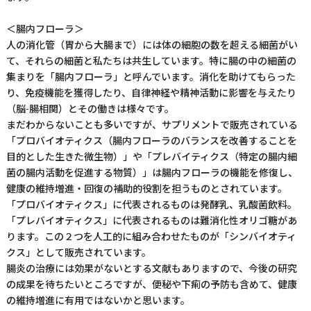
＜腸内フローラ＞
人の消化管（胃から大腸まで）には体の細胞の数を超える細菌がい
て、それらの細菌と私たちは共生しています。特に腸の中の細菌の
集まりを「腸内フローラ」と呼んでいます。消化を助けてもらった
り、免疫機能を獲得したり、自律神経や精神活動に影響を与えたり
（脳-腸相関）とその働きは様々です。
まだわからないことも多いですが、サプリメントで販売されている
「プロバイオティクス（腸内フローラのバランスを改善することを
目的とした生きた微生物）」や「プレバイティクス（特定の腸内細
菌の腸内活動を促進する物質）」は腸内フローラの機能を修復し、
健康の維持増進・回復の補助的役割を担うものとされています。
「プロバイオティクス」に代表されるものは発酵乳、乳酸菌飲料。
「プレバイオティクス」に代表されるものは難消化性オリゴ糖があ
ります。この２つを人工的に組み合わせたものが「シンバイオティ
クス」として販売されています。
腸炎の治療には効果がないとする文献もありますので、今後の研究
の成果を待ちたいところですが、便秘や下痢の予防も含めて、健康
の維持増進に有用ではないかと思います。