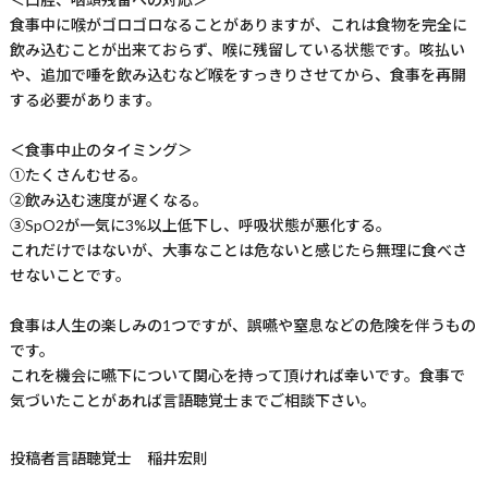
食事中に喉がゴロゴロなることがありますが、これは食物を完全に
飲み込むことが出来ておらず、喉に残留している状態です。咳払い
や、追加で唾を飲み込むなど喉をすっきりさせてから、食事を再開
する必要があります。
＜食事中止のタイミング＞
①たくさんむせる。
②飲み込む速度が遅くなる。
③SpO2が一気に3%以上低下し、呼吸状態が悪化する。
これだけではないが、大事なことは危ないと感じたら無理に食べさ
せないことです。
食事は人生の楽しみの1つですが、誤嚥や窒息などの危険を伴うもの
です。
これを機会に嚥下について関心を持って頂ければ幸いです。食事で
気づいたことがあれば言語聴覚士までご相談下さい。
投稿者
言語聴覚士 稲井宏則