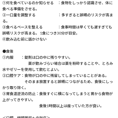
①何を食べているのか知らせる ：食物をしっかり認識させ、体に
食べる準備をさせる。
②一口量を調整する ：多すぎると誤嚥のリスクが高ま
る。
③食べるペースを整える ：食事時間は早くても遅すぎても
誤嚥リスクが高まる。 1食につき30分が目安。
④飲み込む前に話かけない
●食後
①内服 ：錠剤は口の中に残りやすい。
薬が飲みづらい場合は薬を粉砕することや、とろみ
水やゼリーを使用して飲むとよい。
②口腔ケア：食物が口の中に残留してしまっていることがある。
そのまま放置すると誤嚥につながるため、食後にしっ
かり取り除く。
③胃食道逆流の防止：食後すぐに横になってしまうと胃から食物が
上がってきやすい。
食後1時間以上は座っていた方が良い。
＜口腔、咽頭残留への対応＞