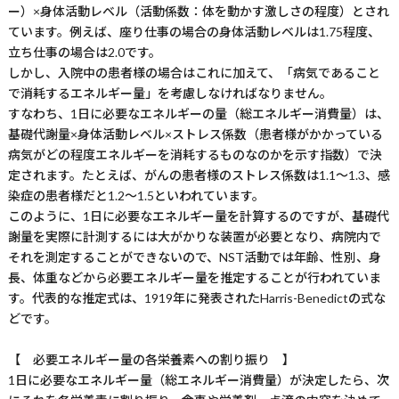
ー）×身体活動レベル（活動係数：体を動かす激しさの程度）とされ
ています。例えば、座り仕事の場合の身体活動レベルは1.75程度、
立ち仕事の場合は2.0です。
しかし、入院中の患者様の場合はこれに加えて、「病気であること
で消耗するエネルギー量」を考慮しなければなりません。
すなわち、1日に必要なエネルギーの量（総エネルギー消費量）は、
基礎代謝量×身体活動レベル×ストレス係数（患者様がかかっている
病気がどの程度エネルギーを消耗するものなのかを示す指数）で決
定されます。たとえば、がんの患者様のストレス係数は1.1〜1.3、感
染症の患者様だと1.2〜1.5といわれています。
このように、1日に必要なエネルギー量を計算するのですが、基礎代
謝量を実際に計測するには大がかりな装置が必要となり、病院内で
それを測定することができないので、NST活動では年齢、性別、身
長、体重などから必要エネルギー量を推定することが行われていま
す。代表的な推定式は、1919年に発表されたHarris-Benedictの式な
どです。
【 必要エネルギー量の各栄養素への割り振り 】
1日に必要なエネルギー量（総エネルギー消費量）が決定したら、次