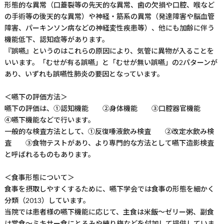
形態的な異常（口蓋裂等の先天的な異常、歯の欠損や口腔、喉など
の手術等の後天的な異常）や神経・筋系の異常（発達障害や脳血管
障害、パーキンソン病などの神経変性疾患等）、他にも加齢に伴う
機能低下、認知症等があります。
『誤嚥』というのはこれらの原因により、気管に異物が入ることを
いいます。「むせが有る誤嚥」と「むせが無い誤嚥」の2パターンが
あり、いずれも誤嚥性肺炎の要因となっています。
＜嚥下の評価方法＞
嚥下の評価は、①認知機能 ②身体機能 ③口腔器官機能
④嚥下機能などで行います。
一般的な検査方法として、①反復唾液飲み検査 ②改定水飲み検
査 ③食物テストがあり、より専門的な方法として嚥下造影検査
と呼ばれるものもあります。
＜食事形態について＞
食事を摂取しやすくするために、嚥下学会では食事の形態を細かく
分類（2013）しています。
当院では患者様の嚥下機能に応じて、主食は米飯～ゼリー粥、副食
は常食～ミキサー食にとろみや練り梅などを付加して提供していま