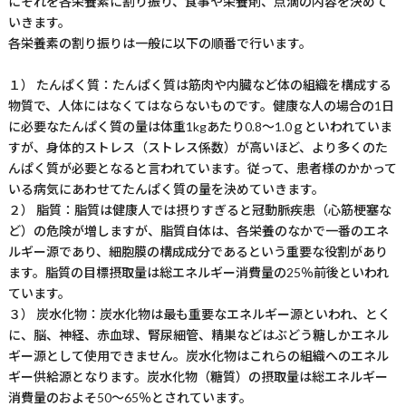
にそれを各栄養素に割り振り、食事や栄養剤、点滴の内容を決めて
いきます。
各栄養素の割り振りは一般に以下の順番で行います。
１） たんぱく質：たんぱく質は筋肉や内臓など体の組織を構成する
物質で、人体にはなくてはならないものです。健康な人の場合の1日
に必要なたんぱく質の量は体重1kgあたり0.8〜1.0ｇといわれていま
すが、身体的ストレス（ストレス係数）が高いほど、より多くのた
んぱく質が必要となると言われています。従って、患者様のかかって
いる病気にあわせてたんぱく質の量を決めていきます。
２） 脂質：脂質は健康人では摂りすぎると冠動脈疾患（心筋梗塞な
ど）の危険が増しますが、脂質自体は、各栄養のなかで一番のエネ
ルギー源であり、細胞膜の構成成分であるという重要な役割があり
ます。脂質の目標摂取量は総エネルギー消費量の25％前後といわれ
ています。
３） 炭水化物：炭水化物は最も重要なエネルギー源といわれ、とく
に、脳、神経、赤血球、腎尿細管、精巣などはぶどう糖しかエネル
ギー源として使用できません。炭水化物はこれらの組織へのエネル
ギー供給源となります。炭水化物（糖質）の摂取量は総エネルギー
消費量のおよそ50〜65％とされています。