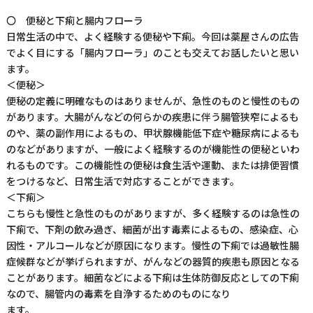
〇 便秘と下痢と腸内フローラ
日常生活の中で、よく経験する便秘や下痢。今回は薬屋さんの広告
でよく目にする「腸内フローラ」のことも交えてお話したいと思い
ます。
＜便秘＞
便秘の定義に明確なものはありませんが、急性のものと慢性のもの
があります。大腸がんなどの何らかの疾患に伴う腸管狭窄によるも
のや、薬の副作用によるもの、甲状腺機能低下症や糖尿病によるも
のなどがありますが、一般によく経験するのが機能性の便秘といわ
れるものです。この機能性の便秘は食生活や運動、または排便習慣
をつけるなど、日常生活で対応することができます。
＜下痢＞
こちらも慢性と急性のものがありますが、多く経験するのは急性の
下痢で、下剤の飲み過ぎ、細菌が出す毒素によるもの、感染症、心
因性・アルコールなどが原因になります。慢性の下痢では過敏性腸
症候群などが挙げられますが、がんなどの器質的疾患も原因となる
ことがあります。細菌などによる下痢は生体防御反応としての下痢
なので、腸管内の毒素を自浄するためのものになり
ます。