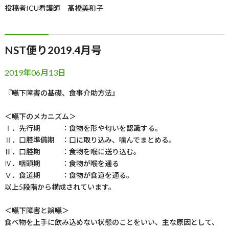
投稿者
ICU看護師 髙橋美和子
NST便り2019.4月号
2019年06月13日
『嚥下障害の基礎、食事介助方法』
＜嚥下のメカニズム＞
Ⅰ．先行期 ：食物を形や匂いを認識する。
Ⅱ．口腔準備期 ：口に取り込み、噛んでまとめる。
Ⅲ．口腔期 ：食物を喉に送り込む。
Ⅳ．咽頭期 ：食物が喉を通る
Ⅴ．食道期 ：食物が食道を通る。
以上5段階から構成されています。
＜嚥下障害と誤嚥＞
食べ物を上手に飲み込めない状態のことをいい、主な原因として、