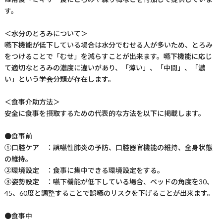
す。
＜水分のとろみについて＞
嚥下機能が低下している場合は水分でむせる人が多いため、とろみ
をつけることで「むせ」を減らすことが出来ます。嚥下機能に応じ
て適切なとろみの濃度に違いがあり、「薄い」、「中間」、「濃
い」という学会分類が存在します。
＜食事介助方法＞
安全に食事を摂取するための代表的な方法を以下に掲載します。
●食事前
①口腔ケア ：誤嚥性肺炎の予防、口腔器官機能の維持、全身状態
の維持。
②環境設定 ：食事に集中できる環境設定をする。
③姿勢設定 ：嚥下機能が低下している場合、ベッドの角度を30、
45、60度と調整することで誤嚥のリスクを下げることが出来ます。
●食事中