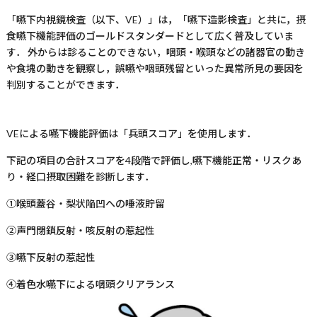
「嚥下内視鏡検査（以下、
VE
）」は，「嚥下造影検査」と共に，摂
食嚥下機能評価のゴールドスタンダードとして広く普及していま
す． 外からは診ることのできない，咽頭・喉頭などの諸器官の動き
や食塊の動きを観察し，誤嚥や咽頭残留といった異常所見の要因を
判別することができます．
VEによる嚥下機能評価は「兵頭スコア」を使用します．
下記の項目の合計スコアを
4
段階で評価し
,
嚥下機能正常・リスクあ
り・経口摂取困難を診断します．
①喉頭蓋谷・梨状陥凹への唾液貯留
②声門閉鎖反射・咳反射の惹起性
③嚥下反射の惹起性
④着色水嚥下による咽頭クリアランス