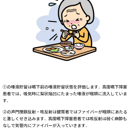
①の唾液貯留は嚥下前の唾液貯留状態を評価します．高度嚥下障害
患者では，吸気時に梨状陥凹にたまった唾液が喉頭に流入していま
す．
②の声門閉鎖反射・咳反射は健常者ではファイバーが喉頭にあたる
と激しくせき込みます．高度嚥下障害患者では咳反射は弱く麻酔も
なしで気管内にファイバーが入っていきます．