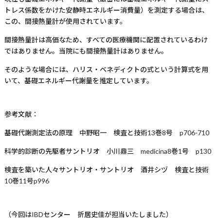
トレス係数をかけた安静時エネルギー消費量）を測定する場合は、
この、間接熱量計が使用されています。
間接熱量計は高価なため、すべての医療機関に配置されているわけ
ではありません。当院にも間接熱量計はありません。
そのような場合には、ハリス・ベネディクトの式という計算式を用
いて、基礎エネルギー代謝量を推定しています。
参考文献：
基礎代謝測定法の原理 中野昭一 検査と技術
13
巻
8
号
p706-710
科学的診断の先駆者サントリオ 小川鼎三
medicina8
巻
1
号
p130
検査を築いた人々サントリオ・サントリオ 酒井シヅ 検査と技術
10
巻
11
号
p996
（今回は
IBD
センター 折居史佳が担当いたしました）