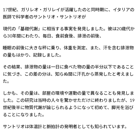
17
世紀、ガリレオ・ガリレイが活躍したのと同時期に、イタリアの
医師で科学者のサントリオ・サントリオが
現代の「基礎代謝」に相当する事実を発見しました。彼は
20
歳代か
ら
30
年間にわたり、毎日、食前食後、排泄の前後、
睡眠の前後に大きな秤に乗り、体重を測定、また、汗を含む排泄物
の量もはかり、記録しました。
その結果、排泄物の量は一日に食べた物の量の半分以下であること
に気づき、この差の分は、知らぬ間に汗孔から蒸発したと考えまし
た。
しかも、その量は、部屋の環境や運動の量で異なることも発見しま
した。この研究は当時の人々を驚かせただけに終わりましたが、
19
世紀後半に物質代謝が論じられるようになって初めて、脚光を浴び
ることになりました。
サントリオは体温計と脈拍計の発明者としても知られています。