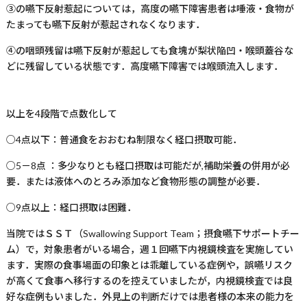
③の嚥下反射惹起については，高度の嚥下障害患者は唾液・食物が
たまっても嚥下反射が惹起されなくなります．
④の咽頭残留は嚥下反射が惹起しても食塊が梨状陥凹・喉頭蓋谷な
どに残留している状態です．高度嚥下障害では喉頭流入します．
以上を
4
段階で点数化して
○
4
点以下：普通食をおおむね制限なく経口摂取可能．
○
5
－
8
点 ：多少なりとも経口摂取は可能だが
,
補助栄養の併用が必
要．または液体へのとろみ添加など食物形態の調整が必要．
○
9
点以上：経口摂取は困難．
当院ではＳＳＴ（
Swallowing Support Team
；摂食嚥下サポートチー
ム）で，対象患者がいる場合，週１回嚥下内視鏡検査を実施してい
ます．実際の食事場面の印象とは乖離している症例や，誤嚥リスク
が高くて食事へ移行するのを控えていましたが，内視鏡検査では良
好な症例もいました．外見上の判断だけでは患者様の本来の能力を