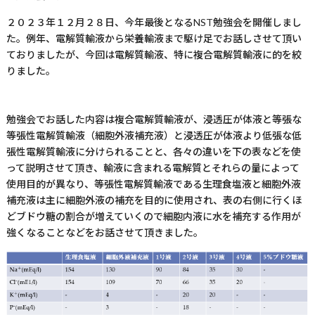
２０２３年１２月２８日、今年最後となる
NST
勉強会を開催しまし
た。例年、電解質輸液から栄養輸液まで駆け足でお話しさせて頂い
ておりましたが、今回は電解質輸液、特に複合電解質輸液に的を絞
りました。
勉強会でお話した内容は複合電解質輸液が、浸透圧が体液と等張な
等張性電解質輸液（細胞外液補充液）と浸透圧が体液より低張な低
張性電解質輸液に分けられることと、各々の違いを下の表などを使
って説明させて頂き、輸液に含まれる電解質とそれらの量によって
使用目的が異なり、等張性電解質輸液である生理食塩液と細胞外液
補充液は主に細胞外液の補充を目的に使用され、表の右側に行くほ
どブドウ糖の割合が増えていくので細胞内液に水を補充する作用が
強くなることなどをお話させて頂きました。