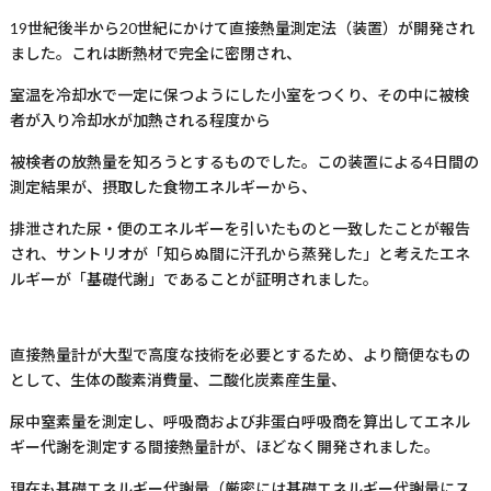
19
世紀後半から
20
世紀にかけて直接熱量測定法（装置）が開発され
ました。これは断熱材で完全に密閉され、
室温を冷却水で一定に保つようにした小室をつくり、その中に被検
者が入り冷却水が加熱される程度から
被検者の放熱量を知ろうとするものでした。この装置による
4
日間の
測定結果が、摂取した食物エネルギーから、
排泄された尿・便のエネルギーを引いたものと一致したことが報告
され、サントリオが「知らぬ間に汗孔から蒸発した」と考えたエネ
ルギーが「基礎代謝」であることが証明されました。
直接熱量計が大型で高度な技術を必要とするため、より簡便なもの
として、生体の酸素消費量、二酸化炭素産生量、
尿中窒素量を測定し、呼吸商および非蛋白呼吸商を算出してエネル
ギー代謝を測定する間接熱量計が、ほどなく開発されました。
現在も基礎エネルギー代謝量（厳密には基礎エネルギー代謝量にス