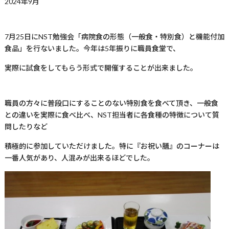
2024年
9
月
7月
25
日に
NST
勉強会「病院食の形態（一般食・特別食）と機能付加
食品」を行ないました。今年は
5
年振りに職員食堂で、
実際に試食をしてもらう形式で開催することが出来ました。
職員の方々に普段口にすることのない特別食を食べて頂き、一般食
との違いを実際に食べ比べ、
NST
担当者に各食種の特徴について質
問したりなど
積極的に参加していただけました。特に『お祝い膳』のコーナーは
一番人気があり、人混みが出来るほどでした。