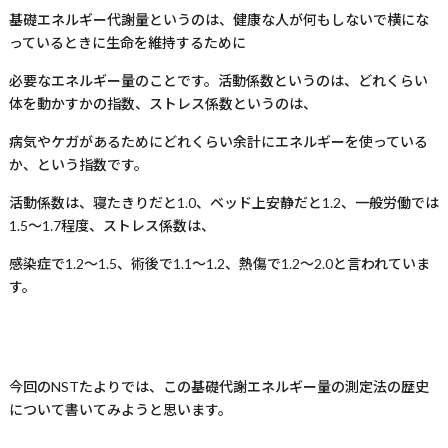
基礎エネルギー代謝量というのは、健康な人が何もしないで横にな
っているときに生命を維持するために
必要なエネルギー量のことです。活動係数というのは、どれくらい
体を動かすかの指数、ストレス係数というのは、
病気やケガがあるためにどれくらい余計にエネルギーを使っている
か、という指数です。
活動係数は、寝たきりだと
1.0
、ベッド上安静だと
1.2
、一般労働では
1.5
〜
1.7
程度、ストレス係数は、
感染症で
1.2
〜
1.5
、術後で
1.1
〜
1.2
、熱傷で
1.2
〜
2.0
と言われていま
す。
今回の
NST
たよりでは、この基礎代謝エネルギー量の測定法の歴史
について書いてみようと思います。