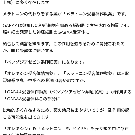
上核）に多く存在します。
メラトニンの代わりをする薬が「メラトニン受容体作動薬」です。
GABA
Aは興奮した神経細胞を鎮める脳細胞で産生される物質です。
脳神経の興奮した神経細胞の
GABA
A受容体に
結合して興奮を鎮めます。この作用を強めるために開発されたの
が、同じ受容体に結合する
「ベンゾジアゼピン系睡眠薬」になります。
「オレキシン受容体拮抗薬」、「メラトニン受容体作動薬」は大脳
辺縁系や嚥下中枢への 影響は弱いのですが、
「
GABA
A受容体作動薬（ベンゾジアゼピン系睡眠薬）」が作用する
「
GABA
A受容体はこの部分に
比較的多く存在するため、薬の効果も出やすいですが、副作用の起
こる可能性も出てきます。
「オレキシン」も「メラトニン」も「
GABA
」も元々頭の中に存在