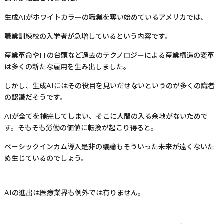
生成
AI
がホワイトカラーの職業を奪い始めているアメリカでは、
職業訓練校の入学者が急増しているという内容です。
産業革命や
IT
の台頭など過去のテクノロジーによる産業構造の変革
は多くの新たな雇用を生み出しました。
しかし、生成
AI
にはその役目を見いだせないというのが多くの識者
の認識だそうです。
AI
が全てを補完してしまい、そこに人間の入る余地がないためで
す。そもそも労働の価値に転換が起こり得ると。
ベーシックインカム導入是非の議論もそういった未来が遠くないた
め生じているのでしょう。
AI
の進出は医療業界も例外では有りません。