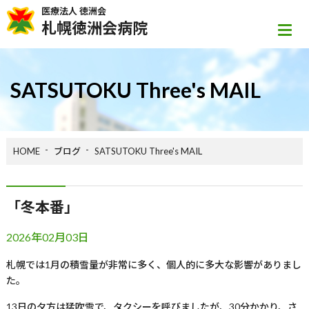
医療法人 徳洲会
札幌徳洲会病院
SATSUTOKU Three's MAIL
HOME
ブログ
SATSUTOKU Three's MAIL
「冬本番」
2026年02月03日
札幌では
1
月の積雪量が非常に多く、個人的に多大な影響がありまし
た。
13
日の夕方は猛吹雪で、タクシーを呼びましたが、
30
分かかり、さ