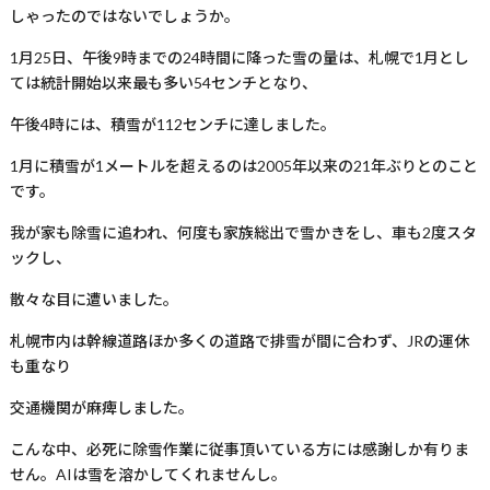
しゃったのではないでしょうか。
1
月
25
日、午後
9
時までの
24
時間に降った雪の量は、札幌で
1
月とし
ては統計開始以来最も多い
54
センチとなり、
午後
4
時には、積雪が
112
センチに達しました。
1
月に積雪が
1
メートルを超えるのは
2005
年以来の
21
年ぶりとのこと
です。
我が家も除雪に追われ、何度も家族総出で雪かきをし、車も
2
度スタ
ックし、
散々な目に遭いました。
札幌市内は幹線道路ほか多くの道路で排雪が間に合わず、
JR
の運休
も重なり
交通機関が麻痺しました。
こんな中、必死に除雪作業に従事頂いている方には感謝しか有りま
せん。
AI
は雪を溶かしてくれませんし。