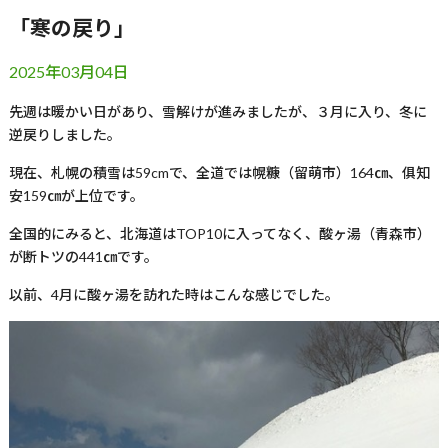
「寒の戻り」
2025年03月04日
先週は暖かい日があり、雪解けが進みましたが、３月に入り、冬に
逆戻りしました。
現在、札幌の積雪は
59cm
で、全道では幌糠（留萌市）
164
㎝、俱知
安
159
㎝が上位です。
全国的にみると、北海道は
TOP10
に入ってなく、酸ヶ湯（青森市）
が断トツの
441
㎝です。
以前、
4
月に酸ヶ湯を訪れた時はこんな感じでした。