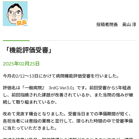
投稿者
院長 奥山 淳
「機能評価受審」
2025年02月25日
今月の
2/12
～
13
日にかけて病院機能評価受審を行いました。
評価名は「一般病院
2
3rdG Ver3.0
」です。前回受審から
5
年経過
し、前回指摘された課題が改善されているか、また当院の強みが継
続して取り組まれているか、
改めて見直す機会となりました。受審当日までの準備期間が短く、
各担当者には普段の業務と並行して、限られた時間の中で受審準備
に当たっていただきました。