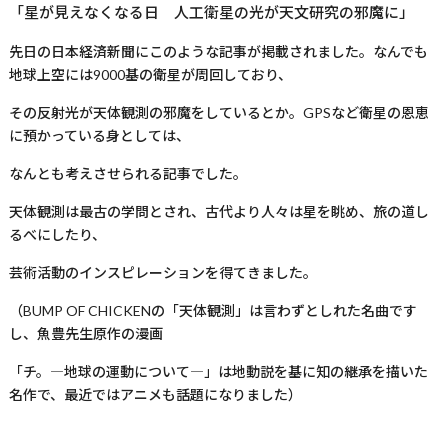
「星が見えなくなる日 人工衛星の光が天文研究の邪魔に」
先日の日本経済新聞にこのような記事が掲載されました。なんでも
地球上空には
9000
基の衛星が周回しており、
その反射光が天体観測の邪魔をしているとか。
GPS
など衛星の恩恵
に預かっている身としては、
なんとも考えさせられる記事でした。
天体観測は最古の学問とされ、古代より人々は星を眺め、旅の道し
るべにしたり、
芸術活動のインスピレーションを得てきました。
（
BUMP OF CHICKEN
の「天体観測」は言わずとしれた名曲です
し、魚豊先生原作の漫画
「チ。―地球の運動について―」は地動説を基に知の継承を描いた
名作で、最近ではアニメも話題になりました）