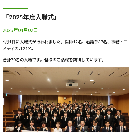
「2025年度入職式」
2025年04月02日
4月
1
日に入職式が行われました。医師
12
名、看護部
37
名、事務・コ
メディカル
21
名、
合計
70
名の入職です。皆様のご活躍を期待しています。