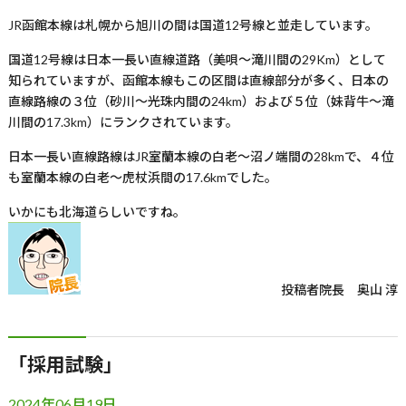
JR
函館本線は札幌から旭川の間は国道
12
号線と並走しています。
国道
12
号線は日本一長い直線道路（美唄～滝川間の
29Km
）として
知られていますが、函館本線もこの区間は直線部分が多く、日本の
直線路線の３位（砂川～光珠内間の
24km
）および５位（妹背牛～滝
川間の
17.3km
）にランクされています。
日本一長い直線路線は
JR
室蘭本線の白老～沼ノ端間の
28km
で、４位
も室蘭本線の白老～虎杖浜間の
17.6km
でした。
いかにも北海道らしいですね。
投稿者
院長 奥山 淳
「採用試験」
2024年06月19日