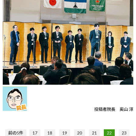
投稿者
院長 奥山 淳
前の5件
17
18
19
20
21
22
23