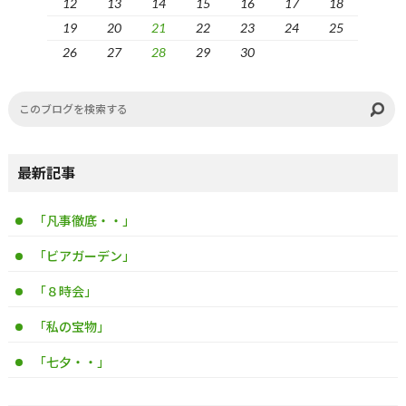
12
13
14
15
16
17
18
19
20
21
22
23
24
25
26
27
28
29
30
最新記事
「凡事徹底・・」
「ビアガーデン」
「８時会」
「私の宝物」
「七夕・・」